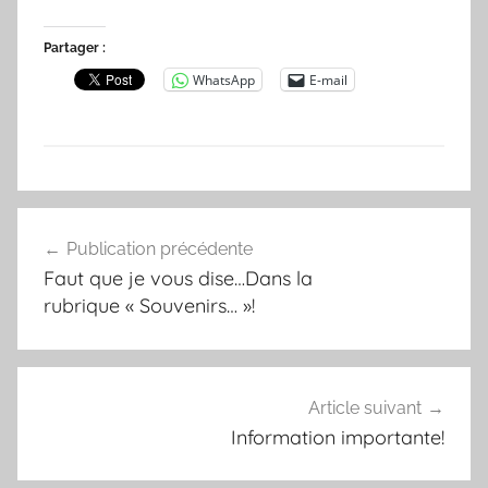
Partager :
WhatsApp
E-mail
N
Navigation
o
Publication précédente
de
n
Faut que je vous dise…Dans la
c
l’article
rubrique « Souvenirs… »!
l
a
s
s
Article suivant
é
Information importante!