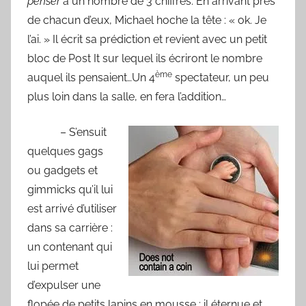
penser
à un nombre de 3 chiffres. En arrivant près
de chacun d’eux, Michael hoche la tête : « ok. Je
l’ai. » Il écrit sa prédiction et revient avec un petit
bloc de Post It sur lequel ils écriront le nombre
ème
auquel ils pensaient…Un 4
spectateur, un peu
plus loin dans la salle, en fera l’addition…
– S’ensuit
quelques gags
ou gadgets et
gimmicks qu’il lui
est arrivé d’utiliser
dans sa carrière :
un contenant qui
lui permet
d’expulser une
flopée de petits lapins en mousse ; il éternue et