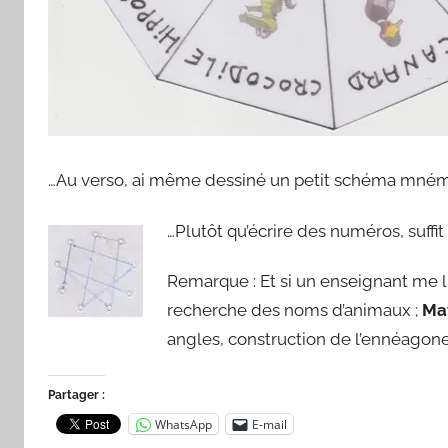
…Au verso, ai même dessiné un petit schéma mném
…Plutôt qu’écrire des numéros, suffit
Remarque : Et si un enseignant me li
recherche des noms d’animaux ;
Ma
angles, construction de l’ennéagone
Partager :
WhatsApp
E-mail