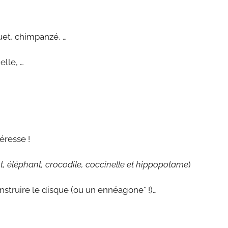
uet, chimpanzé, …
elle, …
éresse !
ent, éléphant, crocodile, coccinelle et hippopotame
)
onstruire le disque (ou un ennéagone* !)…