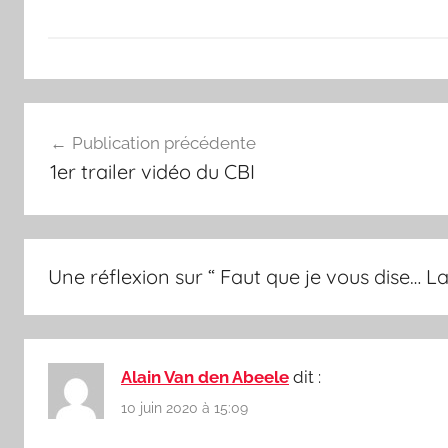
T
Navigation
o
Publication précédente
u
de
1er trailer vidéo du CBI
r
l’article
d
e
m
Une réflexion sur “
Faut que je vous dise… 
a
g
i
e
Alain Van den Abeele
dit :
10 juin 2020 à 15:09