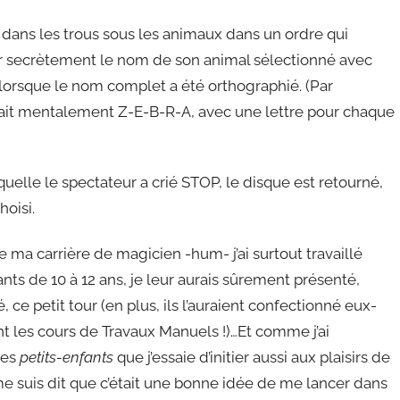
 dans les trous sous les animaux dans un ordre qui
ler secrètement le nom de son animal sélectionné avec
lorsque le nom complet a été orthographié. (Par
lerait mentalement Z-E-B-R-A, avec une lettre pour chaque
quelle le spectateur a crié STOP, le disque est retourné,
hoisi.
 ma carrière de magicien -hum- j’ai surtout travaillé
nts de 10 à 12 ans, je leur aurais sûrement présenté,
, ce petit tour (en plus, ils l’auraient confectionné eux-
 les cours de Travaux Manuels !)…Et comme j’ai
des
petits-enfants
que j’essaie d’initier aussi aux plaisirs de
me suis dit que c’était une bonne idée de me lancer dans