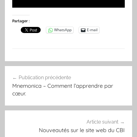
Partager :
WhatsApp
E-mail
C
Navigation
o
Publication précédente
de
m
Mnemonica – Comment l’apprendre par
p
l’article
cœur.
t
e
s
-
Article suivant
r
Nouveautés sur le site web du CBI