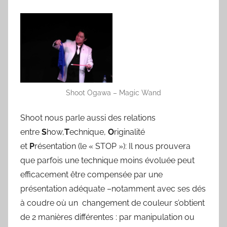
Shoot Ogawa – Magic Wand
Shoot nous parle aussi des relations
entre
S
how,
T
echnique,
O
riginalité
et
P
résentation (le « STOP »): Il nous prouvera
que parfois une technique moins évoluée peut
efficacement être compensée par une
présentation adéquate –notamment avec ses dés
à coudre où un changement de couleur s’obtient
de 2 manières différentes : par manipulation ou