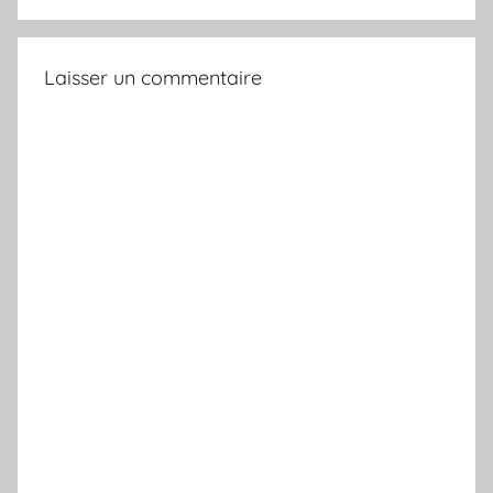
e
n
d
Laisser un commentaire
u