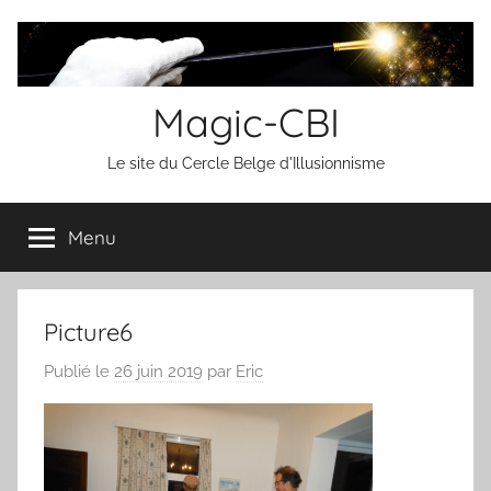
Aller
au
contenu
Magic-CBI
Le site du Cercle Belge d'Illusionnisme
Menu
Picture6
Publié le
26 juin 2019
par
Eric