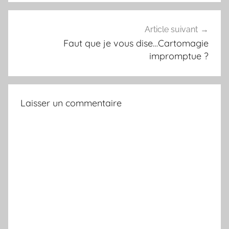
l
a
s
Article suivant
s
Faut que je vous dise…Cartomagie
é
impromptue ?
Laisser un commentaire