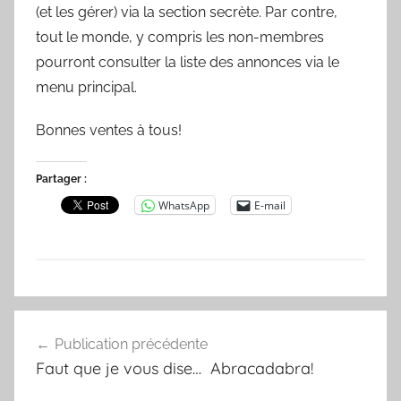
(et les gérer) via la section secrète. Par contre,
tout le monde, y compris les non-membres
pourront consulter la liste des annonces via le
menu principal.
Bonnes ventes à tous!
Partager :
WhatsApp
E-mail
N
Navigation
o
Publication précédente
de
n
Faut que je vous dise… Abracadabra!
c
l’article