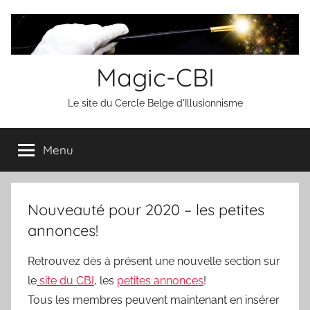
Aller
au
contenu
Magic-CBI
Le site du Cercle Belge d'Illusionnisme
Menu
Nouveauté pour 2020 – les petites
annonces!
Retrouvez dès à présent une nouvelle section sur
le
site du CBI
, les
petites annonces
!
Tous les membres peuvent maintenant en insérer