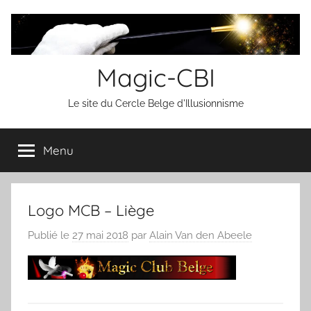
Aller
au
contenu
Magic-CBI
Le site du Cercle Belge d'Illusionnisme
Menu
Logo MCB – Liège
Publié le
27 mai 2018
par
Alain Van den Abeele