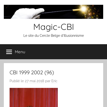
Aller
au
contenu
Magic-CBI
Le site du Cercle Belge d'Illusionnisme
Menu
CBI 1999 2002 (96)
Publié le
27 mai 2018
par
Eric